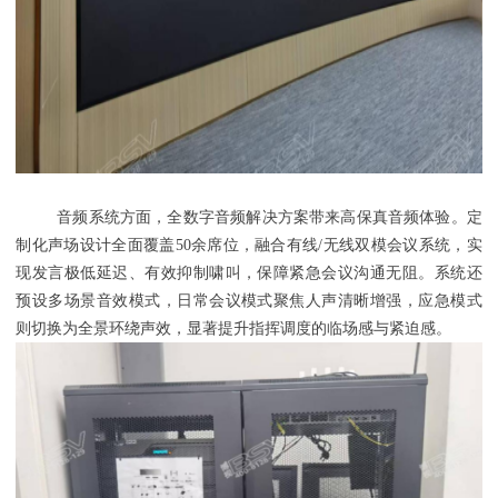
音频系统方面，全数字音频解决方案带来高保真音频体验。定
制化声场设计全面覆盖50余席位，融合有线/无线双模会议系统，实
现发言极低延迟、有效抑制啸叫，保障紧急会议沟通无阻。系统还
预设多场景音效模式，日常会议模式聚焦人声清晰增强，应急模式
则切换为全景环绕声效，显著提升指挥调度的临场感与紧迫感。