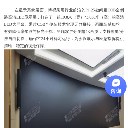
在显示系统层面，博视采用行业前沿的P1.25微间距
COB
全倒
装高清LED显示屏，打造了一组10.8米（宽）*3.038米（高）的高清
LED大屏幕。通过COB全倒装技术实现无缝拼接，画面细腻如丝，
有效降低摩尔纹与反光干扰，呈现双屏分显超4K画质，支持整屏/分
屏自由切换，确保7*24小时稳定运行，为会议展示与应急指挥提供
清晰、稳定的视觉保障。